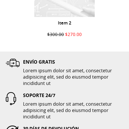
Item 2
$300.00
$270.00
COMPRAR
ENVÍO GRATIS
Lorem ipsum dolor sit amet, consectetur
adipisicing elit, sed do eiusmod tempor
incididunt ut
SOPORTE 24/7
Lorem ipsum dolor sit amet, consectetur
Item 6
adipisicing elit, sed do eiusmod tempor
incididunt ut
$2,000.00
30 DÍAS DE DEVOLUCIÓN